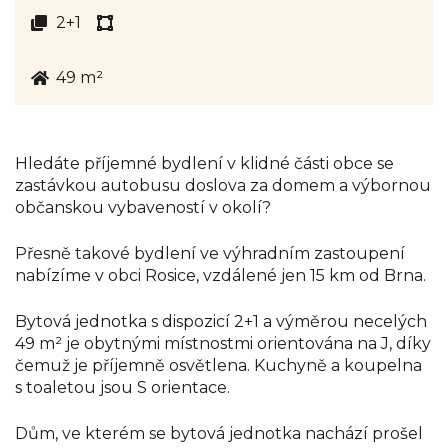
2+1
49 m²
Hledáte příjemné bydlení v klidné části obce se
zastávkou autobusu doslova za domem a výbornou
občanskou vybaveností v okolí?
Přesně takové bydlení ve výhradním zastoupení
nabízíme v obci Rosice, vzdálené jen 15 km od Brna.
Bytová jednotka s dispozicí 2+1 a výměrou necelých
49 m² je obytnými místnostmi orientována na J, díky
čemuž je příjemně osvětlena. Kuchyně a koupelna
s toaletou jsou S orientace.
Dům, ve kterém se bytová jednotka nachází prošel