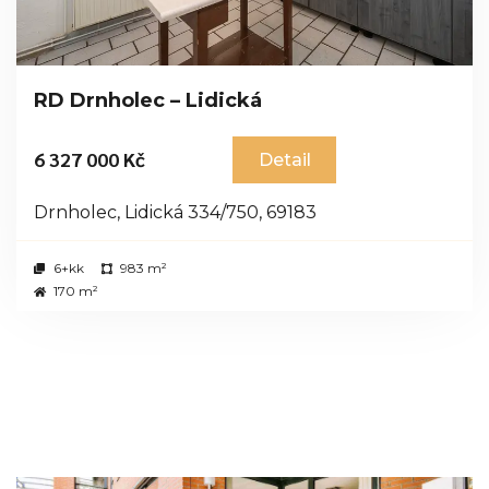
RD Drnholec – Lidická
6 327 000 Kč
Detail
Drnholec, Lidická 334/750, 69183
6+kk
983 m²
170 m²