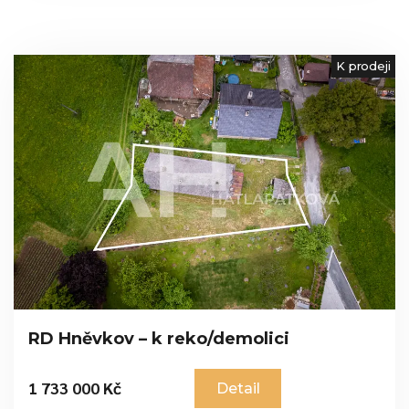
K prodeji
RD Hněvkov – k reko/demolici
1 733 000 Kč
Detail