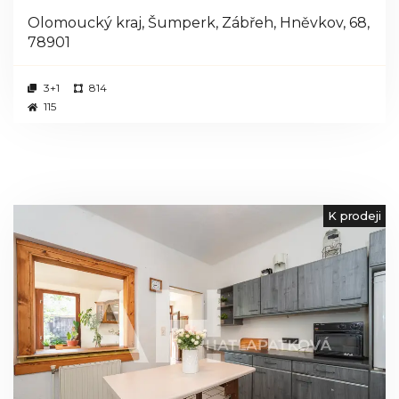
Olomoucký kraj, Šumperk, Zábřeh, Hněvkov, 68,
78901
3+1
814
115
K prodeji