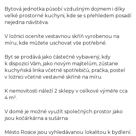
Bytová jednotka působí vzdušným dojmem i díky
velké prostorné kuchyni, kde se s přehledem posadí
nejedna návštěva.
V ložnici oceníte vestavnou skříň vyrobenou na
míru, kde můžete uschovat vše potřebné.
Byt se prodává jako částečně vybavený, kdy
k dispozici Vám, jako novým majitelům, zůstane
kuchyňská linka včetně spotřebičů, pračka, postel
v ložnici včetně vestavné skříně na míru.
K nemovitosti náleží 2 sklepy v celkové výměře cca
4 m².
V domě je možné využít společných prostor jako
jsou kočárkárna a sušárna.
Město Rosice jsou vyhledávanou lokalitou k bydlení.