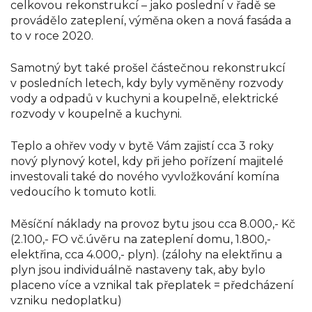
celkovou rekonstrukcí – jako poslední v řadě se
provádělo zateplení, výměna oken a nová fasáda a
to v roce 2020.
Samotný byt také prošel částečnou rekonstrukcí
v posledních letech, kdy byly vyměněny rozvody
vody a odpadů v kuchyni a koupelně, elektrické
rozvody v koupelně a kuchyni.
Teplo a ohřev vody v bytě Vám zajistí cca 3 roky
nový plynový kotel, kdy při jeho pořízení majitelé
investovali také do nového vyvložkování komína
vedoucího k tomuto kotli.
Měsíční náklady na provoz bytu jsou cca 8.000,- Kč
(2.100,- FO vč.úvěru na zateplení domu, 1.800,-
elektřina, cca 4.000,- plyn). (zálohy na elektřinu a
plyn jsou individuálně nastaveny tak, aby bylo
placeno více a vznikal tak přeplatek = předcházení
vzniku nedoplatku)