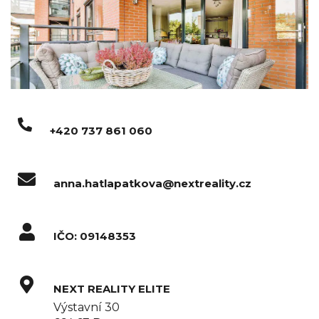
+420 737 861 060
anna.hatlapatkova@nextreality.cz
IČO: 09148353
NEXT REALITY ELITE
Výstavní 30