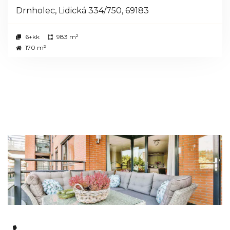
Drnholec, Lidická 334/750, 69183
6+kk
983 m²
170 m²