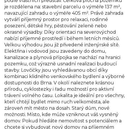
podle vlastních představ. Celková plocha pozemku
je rozdělena na: stavební parcelu o výměře 137 m²,
navazující zahradu o výměře 405 m². Právě zahrada
vytváří příjemný prostor pro relaxaci, rodinné
posezení, dětské hry, pěstování zeleně nebo
okrasné výsadby. Díky orientaci na severovýchod
nabízí příjemné prostředí i během letních měsíců.
Velkou výhodou jsou již přivedené inženýrské sítě.
Elektřina i vodovod jsou zavedeny do domu,
kanalizace a plynová přípojka se nachází na hranici
pozemku, což výrazně usnadní realizaci budoucí
stavby. Lovčičky jsou vyhledávanou obcí díky
kombinaci klidného venkovského bydlení a výborné
dostupnosti do Brna. V okolí naleznete krásnou
přírodu, cyklostezky i řadu možností pro aktivní
trávení volného času. Lokalita je ideální pro všechny,
kteří chtějí bydlet mimo ruch velkoměsta, ale
zároveň mít město na dosah. Starý dům, nové
možnosti. Místo, kde může vzniknout váš vysněný
domov. Pokud hledáte nemovitost s potenciálem a
chcete si vybudovat nový domov na příjemném