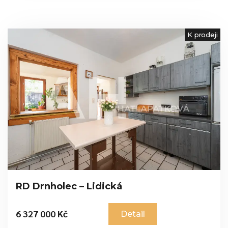
K prodeji
RD Drnholec – Lidická
6 327 000 Kč
Detail