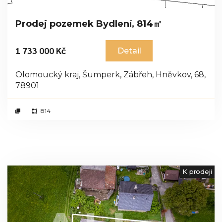
Prodej pozemek Bydlení, 814㎡
1 733 000 Kč
Detail
Olomoucký kraj, Šumperk, Zábřeh, Hněvkov, 68,
78901
814
K prodeji