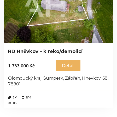
RD Hněvkov – k reko/demolici
1 733 000 Kč
Detail
Olomoucký kraj, Šumperk, Zábřeh, Hněvkov, 68,
78901
3+1
814
115