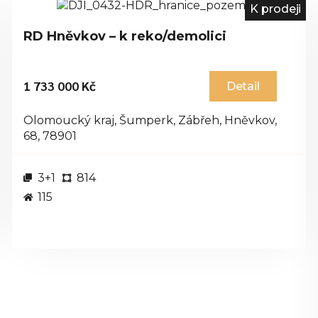
K prodeji
RD Hněvkov – k reko/demolici
1 733 000 Kč
Detail
Olomoucký kraj, Šumperk, Zábřeh, Hněvkov,
68, 78901
3+1
814
115