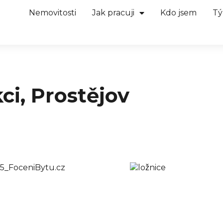
Nemovitosti
Jak pracuji
Kdo jsem
T
ci, Prostějov