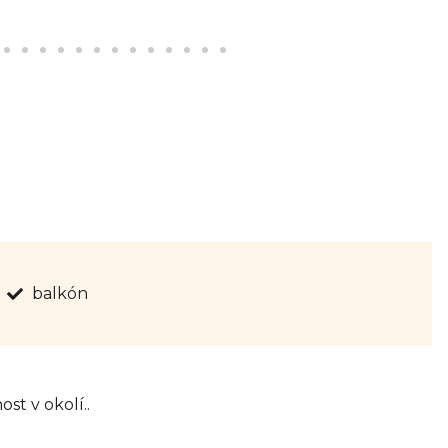
balkón
st v okolí..