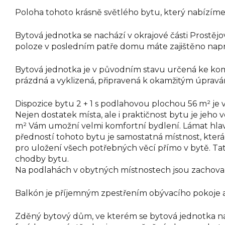
Poloha tohoto krásně světlého bytu, který nabízím
Bytová jednotka se nachází v okrajové části Prostějov
poloze v posledním patře domu máte zajištěno napro
Bytová jednotka je v původním stavu určená ke kom
prázdná a vyklizená, připravená k okamžitým úpravá
Dispozice bytu 2 + 1 s podlahovou plochou 56 m² je 
Nejen dostatek místa, ale i praktičnost bytu je jeho 
m² Vám umožní velmi komfortní bydlení. Lámat hlav
předností tohoto bytu je samostatná místnost, kter
pro uložení všech potřebných věcí přímo v bytě. Tato
chodby bytu.
Na podlahách v obytných místnostech jsou zachoval
Balkón je příjemným zpestřením obývacího pokoje a
Zděný bytový dům, ve kterém se bytová jednotka nac