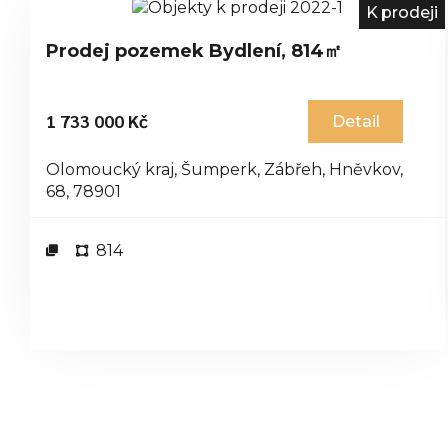
K prodeji
Prodej pozemek Bydlení, 814㎡
1 733 000 Kč
Detail
Olomoucký kraj, Šumperk, Zábřeh, Hněvkov,
68, 78901
814