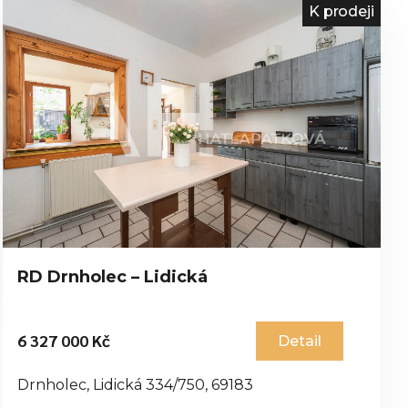
K prodeji
RD Drnholec – Lidická
6 327 000 Kč
Detail
Drnholec, Lidická 334/750, 69183