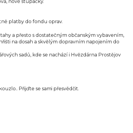
ová, nové stupačky.
tně platby do fondu oprav.
í tahy a přesto s dostatečným občanským vybavením,
i hřišti na dosah a skvělým dopravním napojením do
řových sadů, kde se nachází i Hvězdárna Prostějov
uzlo.. Přijďte se sami přesvědčit.