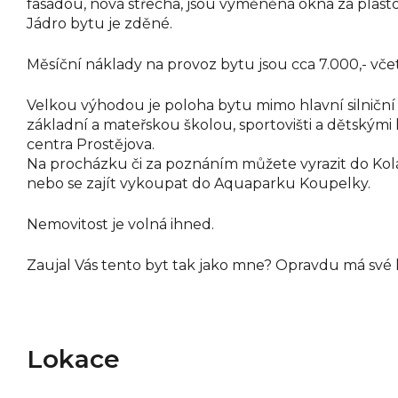
fasádou, nová střecha, jsou vyměněná okna za plast
Jádro bytu je zděné.
Měsíční náklady na provoz bytu jsou cca 7.000,- vče
Velkou výhodou je poloha bytu mimo hlavní silničn
základní a mateřskou školou, sportovišti a dětským
centra Prostějova.
Na procházku či za poznáním můžete vyrazit do Kolá
nebo se zajít vykoupat do Aquaparku Koupelky.
Nemovitost je volná ihned.
Zaujal Vás tento byt tak jako mne? Opravdu má své ko
Lokace