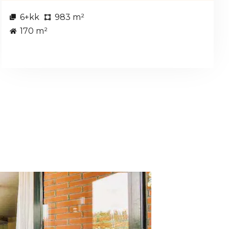
6+kk
983 m²
170 m²