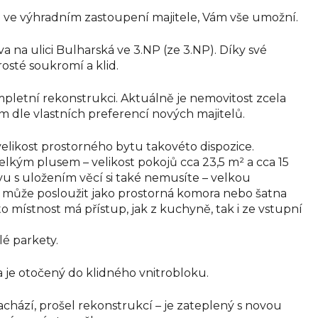
e ve výhradním zastoupení majitele, Vám vše umožní.
a na ulici Bulharská ve 3.NP (ze 3.NP). Díky své
sté soukromí a klid.
pletní rekonstrukci. Aktuálně je nemovitost zcela
m dle vlastních preferencí nových majitelů.
velikost prostorného bytu takovéto dispozice.
velkým plusem – velikost pokojů cca 23,5 m² a cca 15
u s uložením věcí si také nemusíte – velkou
á může posloužit jako prostorná komora nebo šatna
 místnost má přístup, jak z kuchyně, tak i ze vstupní
é parkety.
 je otočený do klidného vnitrobloku.
hází, prošel rekonstrukcí – je zateplený s novou