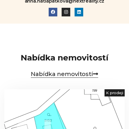
anna.hatlapatkova@nextreality.cz
Nabídka nemovitostí
Nabídka nemovitostí
K prodeji