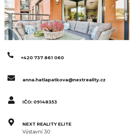
+420 737 861 060
anna.hatlapatkova@nextreality.cz
IČO: 09148353
NEXT REALITY ELITE
Výstavní 30