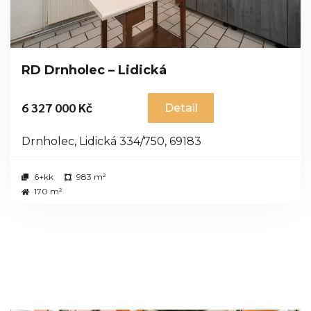
RD Drnholec – Lidická
6 327 000 Kč
Detail
Drnholec, Lidická 334/750, 69183
6+kk
983 m²
170 m²