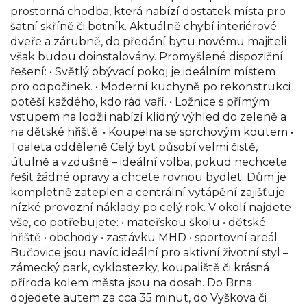
prostorná chodba, která nabízí dostatek místa pro
šatní skříně či botník. Aktuálně chybí interiérové
dveře a zárubně, do předání bytu novému majiteli
však budou doinstalovány. Promyšlené dispoziční
řešení: • Světlý obývací pokoj je ideálním místem
pro odpočinek. • Moderní kuchyně po rekonstrukci
potěší každého, kdo rád vaří. • Ložnice s přímým
vstupem na lodžii nabízí klidný výhled do zeleně a
na dětské hřiště. • Koupelna se sprchovým koutem •
Toaleta odděleně Celý byt působí velmi čistě,
útulně a vzdušně – ideální volba, pokud nechcete
řešit žádné opravy a chcete rovnou bydlet. Dům je
kompletně zateplen a centrální vytápění zajišťuje
nízké provozní náklady po celý rok. V okolí najdete
vše, co potřebujete: • mateřskou školu • dětské
hřiště • obchody • zastávku MHD • sportovní areál
Bučovice jsou navíc ideální pro aktivní životní styl –
zámecký park, cyklostezky, koupaliště či krásná
příroda kolem města jsou na dosah. Do Brna
dojedete autem za cca 35 minut, do Vyškova či