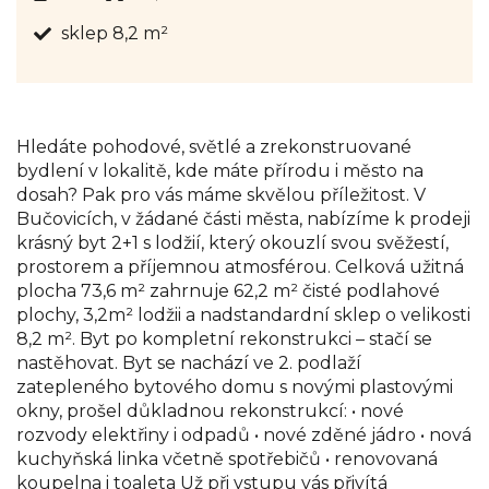
sklep 8,2 m²
Hledáte pohodové, světlé a zrekonstruované
bydlení v lokalitě, kde máte přírodu i město na
dosah? Pak pro vás máme skvělou příležitost. V
Bučovicích, v žádané části města, nabízíme k prodeji
krásný byt 2+1 s lodžií, který okouzlí svou svěžestí,
prostorem a příjemnou atmosférou. Celková užitná
plocha 73,6 m² zahrnuje 62,2 m² čisté podlahové
plochy, 3,2m² lodžii a nadstandardní sklep o velikosti
8,2 m². Byt po kompletní rekonstrukci – stačí se
nastěhovat. Byt se nachází ve 2. podlaží
zatepleného bytového domu s novými plastovými
okny, prošel důkladnou rekonstrukcí: • nové
rozvody elektřiny i odpadů • nové zděné jádro • nová
kuchyňská linka včetně spotřebičů • renovovaná
koupelna i toaleta Už při vstupu vás přivítá