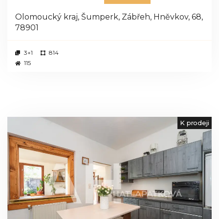
Olomoucký kraj, Šumperk, Zábřeh, Hněvkov, 68,
78901
3+1
814
115
K prodeji