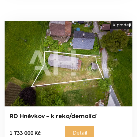
K prodeji
RD Hněvkov – k reko/demolici
1 733 000 Kč
Detail