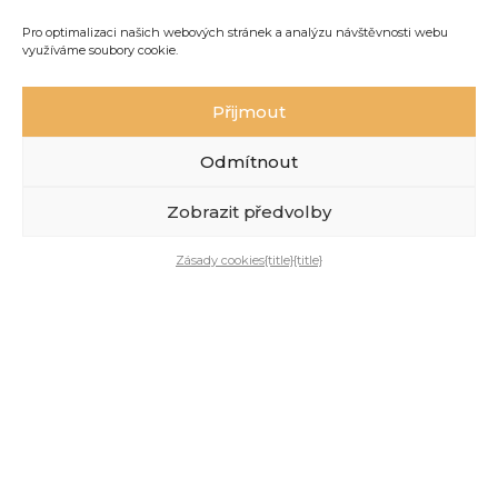
Pro optimalizaci našich webových stránek a analýzu návštěvnosti webu
využíváme soubory cookie.
E-mail*
Přijmout
Odmítnout
Jak vám mohu pomoci?*
Zobrazit předvolby
Zásady cookies
{title}
{title}
Odeslat zprávu