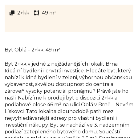
2+kk
49 m²
Byt Oblá – 2+kk, 49 m²
Byt 2+kk v jedné z nejžádanějších lokalit Brna.
Ideální bydlení i chytrá investice. Hledáte byt, který
nabízí klidné bydlení v zeleni, výbornou občanskou
vybavenost, skvělou dostupnost do centra a
zároveň vysoký potenciál pronájmu? Právě jste ho
našli. Nabízíme k prodeji byt o dispozici 2+kk a
podlahové ploše 46 m² na ulici Oblá v Brně – Novém
Lískovci. Tato lokalita dlouhodobě patří mezi
nejvyhledávanější adresy pro vlastní bydlení i
investiční nákupy. Byt se nachází ve 3. nadzemním
podlaží zatepleného bytového domu. Součástí