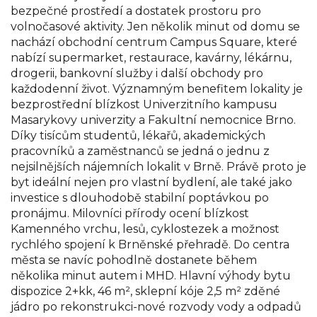
bezpečné prostředí a dostatek prostoru pro
volnočasové aktivity. Jen několik minut od domu se
nachází obchodní centrum Campus Square, které
nabízí supermarket, restaurace, kavárny, lékárnu,
drogerii, bankovní služby i další obchody pro
každodenní život. Významným benefitem lokality je
bezprostřední blízkost Univerzitního kampusu
Masarykovy univerzity a Fakultní nemocnice Brno.
Díky tisícům studentů, lékařů, akademických
pracovníků a zaměstnanců se jedná o jednu z
nejsilnějších nájemních lokalit v Brně. Právě proto je
byt ideální nejen pro vlastní bydlení, ale také jako
investice s dlouhodobě stabilní poptávkou po
pronájmu. Milovníci přírody ocení blízkost
Kamenného vrchu, lesů, cyklostezek a možnost
rychlého spojení k Brněnské přehradě. Do centra
města se navíc pohodlně dostanete během
několika minut autem i MHD. Hlavní výhody bytu
dispozice 2+kk, 46 m², sklepní kóje 2,5 m² zděné
jádro po rekonstrukci-nové rozvody vody a odpadů