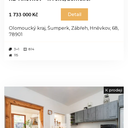
1 733 000 Kč
Detail
Olomoucký kraj, Šumperk, Zábřeh, Hněvkov, 68,
78901
3+1
814
115
K prodeji