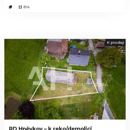
814
K prodeji
RD Hněvkov – k reko/demolici