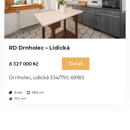
RD Drnholec – Lidická
6 327 000 Kč
Detail
Drnholec, Lidická 334/750, 69183
6+kk
983 m²
170 m²