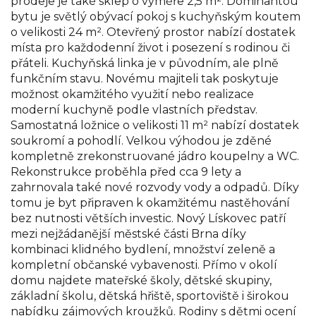
prodeje je také sklep o výměře 2,5 m². Dominantou
bytu je světlý obývací pokoj s kuchyňským koutem
o velikosti 24 m². Otevřený prostor nabízí dostatek
místa pro každodenní život i posezení s rodinou či
přáteli. Kuchyňská linka je v původním, ale plně
funkčním stavu. Novému majiteli tak poskytuje
možnost okamžitého využití nebo realizace
moderní kuchyně podle vlastních představ.
Samostatná ložnice o velikosti 11 m² nabízí dostatek
soukromí a pohodlí. Velkou výhodou je zděné
kompletně zrekonstruované jádro koupelny a WC.
Rekonstrukce proběhla před cca 9 lety a
zahrnovala také nové rozvody vody a odpadů. Díky
tomu je byt připraven k okamžitému nastěhování
bez nutnosti větších investic. Nový Lískovec patří
mezi nejžádanější městské části Brna díky
kombinaci klidného bydlení, množství zeleně a
kompletní občanské vybavenosti. Přímo v okolí
domu najdete mateřské školy, dětské skupiny,
základní školu, dětská hřiště, sportoviště i širokou
nabídku zájmových kroužků. Rodiny s dětmi ocení